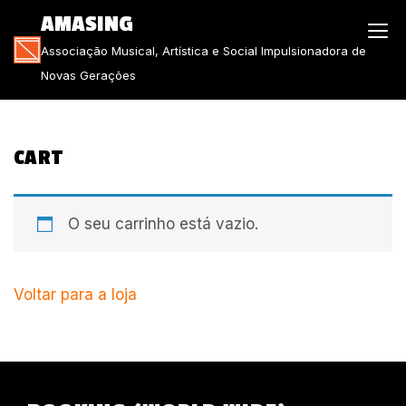
Skip
AMASING
to
Associação Musical, Artística e Social Impulsionadora de
content
Novas Gerações
CART
O seu carrinho está vazio.
Voltar para a loja