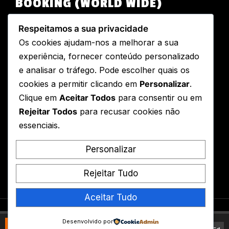
BOOKING (WORLD WIDE)
Head Production
Respeitamos a sua privacidade
artimusic@example.com@example.com
Os cookies ajudam-nos a melhorar a sua
000 1442 53 88
experiência, fornecer conteúdo personalizado
e analisar o tráfego. Pode escolher quais os
MUSIC LICENCING
cookies a permitir clicando em
Personalizar
.
Clique em
Aceitar Todos
para consentir ou em
Head Production
Rejeitar Todos
para recusar cookies não
artimusic@example.com
essenciais.
000 1442 53 88
Personalizar
NEWSLETTER
Rejeitar Tudo
Aceitar Tudo
MusicVibe Pro
By Themes Artist. Powered By
Desenvolvido por
G-Eazy - Complete